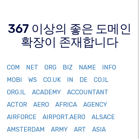
367 이상의 좋은 도메인
확장이 존재합니다
COM
NET
ORG
BIZ
NAME
INFO
MOBI
WS
CO.UK
IN
DE
CO.IL
ORG.IL
ACADEMY
ACCOUNTANT
ACTOR
AERO
AFRICA
AGENCY
AIRFORCE
AIRPORT.AERO
ALSACE
AMSTERDAM
ARMY
ART
ASIA