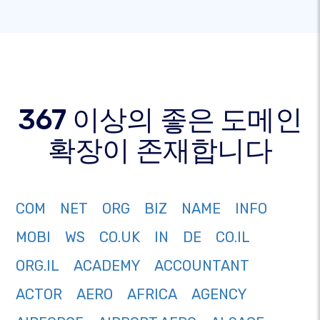
367 이상의 좋은 도메인
확장이 존재합니다
COM
NET
ORG
BIZ
NAME
INFO
MOBI
WS
CO.UK
IN
DE
CO.IL
ORG.IL
ACADEMY
ACCOUNTANT
ACTOR
AERO
AFRICA
AGENCY