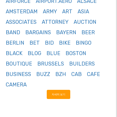
AIRFORCE
AIRPORT.AERO
ALSACE
AMSTERDAM
ARMY
ART
ASIA
ASSOCIATES
ATTORNEY
AUCTION
BAND
BARGAINS
BAYERN
BEER
BERLIN
BET
BID
BIKE
BINGO
BLACK
BLOG
BLUE
BOSTON
BOUTIQUE
BRUSSELS
BUILDERS
BUSINESS
BUZZ
BZH
CAB
CAFE
CAMERA
자세히 보기