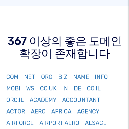
367 이상의 좋은 도메인
확장이 존재합니다
COM
NET
ORG
BIZ
NAME
INFO
MOBI
WS
CO.UK
IN
DE
CO.IL
ORG.IL
ACADEMY
ACCOUNTANT
ACTOR
AERO
AFRICA
AGENCY
AIRFORCE
AIRPORT.AERO
ALSACE