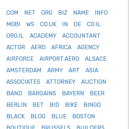
COM
NET
ORG
BIZ
NAME
INFO
MOBI
WS
CO.UK
IN
DE
CO.IL
ORG.IL
ACADEMY
ACCOUNTANT
ACTOR
AERO
AFRICA
AGENCY
AIRFORCE
AIRPORT.AERO
ALSACE
AMSTERDAM
ARMY
ART
ASIA
ASSOCIATES
ATTORNEY
AUCTION
BAND
BARGAINS
BAYERN
BEER
BERLIN
BET
BID
BIKE
BINGO
BLACK
BLOG
BLUE
BOSTON
BOUTIQUE
BRUSSELS
BUILDERS