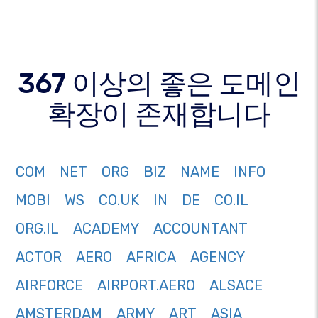
367 이상의 좋은 도메인
확장이 존재합니다
COM
NET
ORG
BIZ
NAME
INFO
MOBI
WS
CO.UK
IN
DE
CO.IL
ORG.IL
ACADEMY
ACCOUNTANT
ACTOR
AERO
AFRICA
AGENCY
AIRFORCE
AIRPORT.AERO
ALSACE
AMSTERDAM
ARMY
ART
ASIA