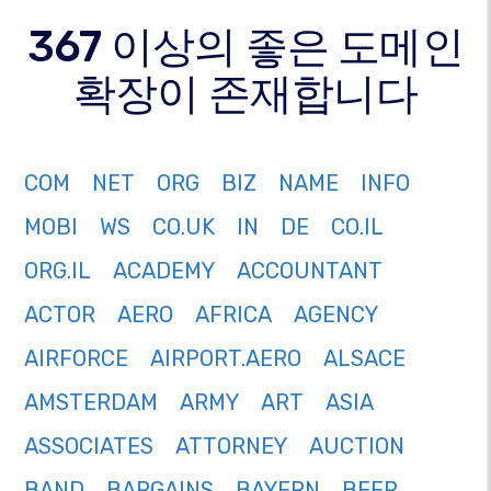
367 이상의 좋은 도메인
확장이 존재합니다
COM
NET
ORG
BIZ
NAME
INFO
MOBI
WS
CO.UK
IN
DE
CO.IL
ORG.IL
ACADEMY
ACCOUNTANT
ACTOR
AERO
AFRICA
AGENCY
AIRFORCE
AIRPORT.AERO
ALSACE
AMSTERDAM
ARMY
ART
ASIA
ASSOCIATES
ATTORNEY
AUCTION
BAND
BARGAINS
BAYERN
BEER