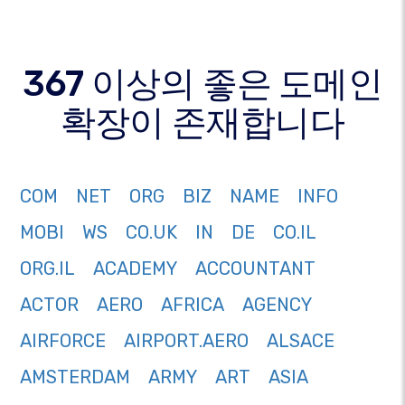
367 이상의 좋은 도메인
확장이 존재합니다
COM
NET
ORG
BIZ
NAME
INFO
MOBI
WS
CO.UK
IN
DE
CO.IL
ORG.IL
ACADEMY
ACCOUNTANT
ACTOR
AERO
AFRICA
AGENCY
AIRFORCE
AIRPORT.AERO
ALSACE
AMSTERDAM
ARMY
ART
ASIA