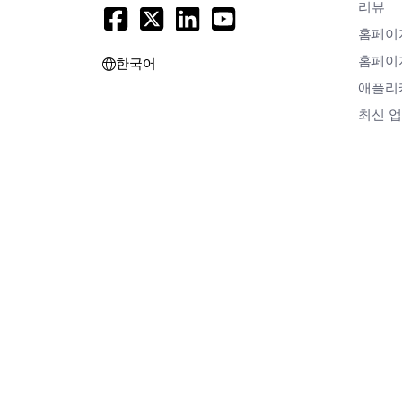
리뷰
홈페이
홈페이
한국어
애플리
최신 