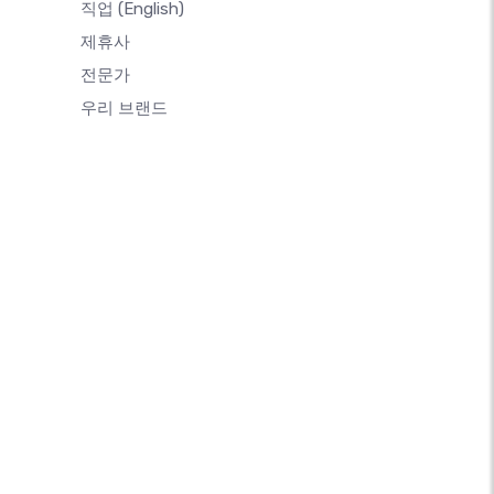
직업
(English)
제휴사
전문가
우리 브랜드