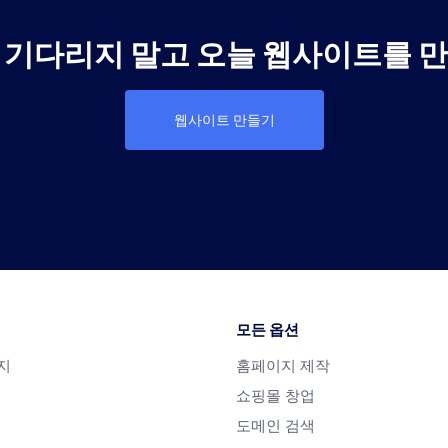
 기다리지 말고 오늘 웹사이트를 
웹사이트 만들기
모든 옵션
지
홈페이지 제작
쇼핑몰 창업
도메인 검색