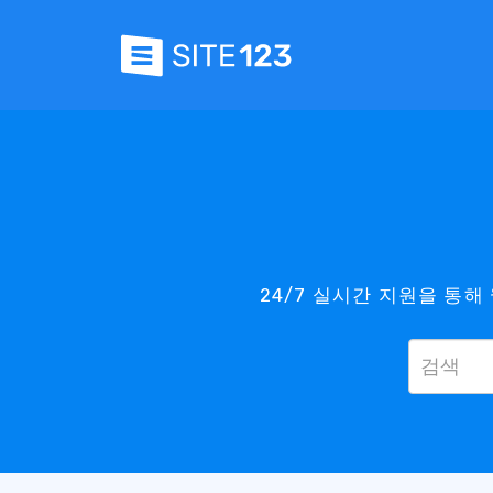
24/7 실시간 지원을 통