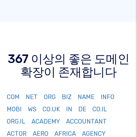
367 이상의 좋은 도메인
확장이 존재합니다
COM
NET
ORG
BIZ
NAME
INFO
MOBI
WS
CO.UK
IN
DE
CO.IL
ORG.IL
ACADEMY
ACCOUNTANT
ACTOR
AERO
AFRICA
AGENCY