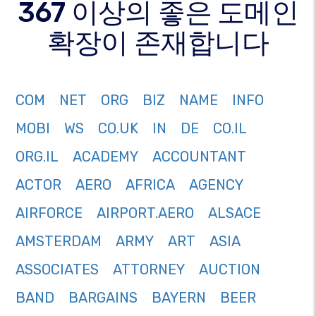
367 이상의 좋은 도메인
확장이 존재합니다
COM
NET
ORG
BIZ
NAME
INFO
MOBI
WS
CO.UK
IN
DE
CO.IL
ORG.IL
ACADEMY
ACCOUNTANT
ACTOR
AERO
AFRICA
AGENCY
AIRFORCE
AIRPORT.AERO
ALSACE
AMSTERDAM
ARMY
ART
ASIA
ASSOCIATES
ATTORNEY
AUCTION
BAND
BARGAINS
BAYERN
BEER