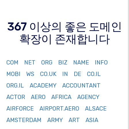
367 이상의 좋은 도메인
확장이 존재합니다
COM
NET
ORG
BIZ
NAME
INFO
MOBI
WS
CO.UK
IN
DE
CO.IL
ORG.IL
ACADEMY
ACCOUNTANT
ACTOR
AERO
AFRICA
AGENCY
AIRFORCE
AIRPORT.AERO
ALSACE
AMSTERDAM
ARMY
ART
ASIA