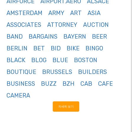
AIRFORCE
AIRPORT.AERO
ALSACE
AMSTERDAM
ARMY
ART
ASIA
ASSOCIATES
ATTORNEY
AUCTION
BAND
BARGAINS
BAYERN
BEER
BERLIN
BET
BID
BIKE
BINGO
BLACK
BLOG
BLUE
BOSTON
BOUTIQUE
BRUSSELS
BUILDERS
BUSINESS
BUZZ
BZH
CAB
CAFE
CAMERA
자세히 보기