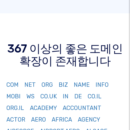
367 이상의 좋은 도메인
확장이 존재합니다
COM
NET
ORG
BIZ
NAME
INFO
MOBI
WS
CO.UK
IN
DE
CO.IL
ORG.IL
ACADEMY
ACCOUNTANT
ACTOR
AERO
AFRICA
AGENCY