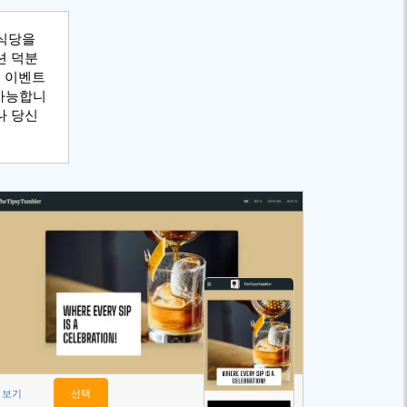
 식당을
션 덕분
셜 이벤트
 가능합니
나 당신
보기
선택