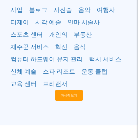
사업
블로그
사진술
음악
여행사
디제이
시각 예술
안마 시술사
스포츠 센터
개인의
부동산
재주꾼 서비스
혁신
음식
컴퓨터 하드웨어 유지 관리
택시 서비스
신체 예술
스파 리조트
운동 클럽
교육 센터
프리랜서
자세히 보기