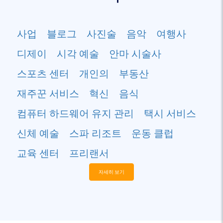
사업
블로그
사진술
음악
여행사
디제이
시각 예술
안마 시술사
스포츠 센터
개인의
부동산
재주꾼 서비스
혁신
음식
컴퓨터 하드웨어 유지 관리
택시 서비스
신체 예술
스파 리조트
운동 클럽
교육 센터
프리랜서
자세히 보기