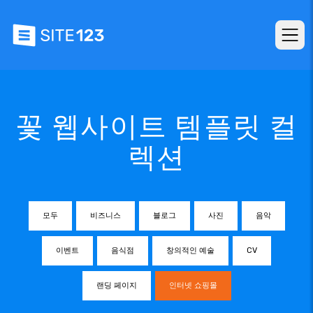
꽃 웹사이트 템플릿 컬
렉션
모두
비즈니스
블로그
사진
음악
이벤트
음식점
창의적인 예술
CV
랜딩 페이지
인터넷 쇼핑몰