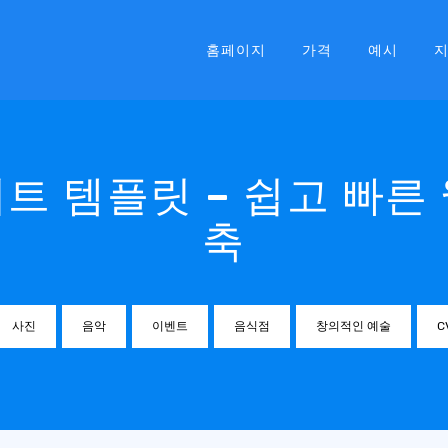
홈페이지
가격
예시
트 템플릿 – 쉽고 빠른
축
사진
음악
이벤트
음식점
창의적인 예술
C