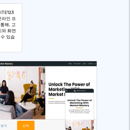
TE123
온라인 프
통해, 고
기와 화면
 수 있습
보기
선택