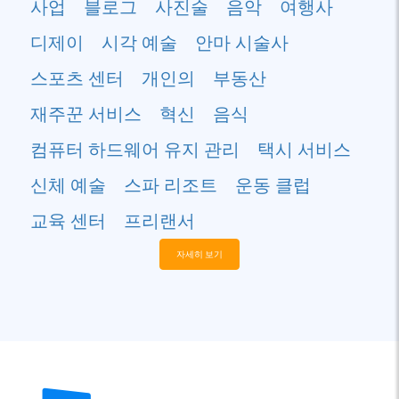
사업
블로그
사진술
음악
여행사
디제이
시각 예술
안마 시술사
스포츠 센터
개인의
부동산
재주꾼 서비스
혁신
음식
컴퓨터 하드웨어 유지 관리
택시 서비스
신체 예술
스파 리조트
운동 클럽
교육 센터
프리랜서
자세히 보기