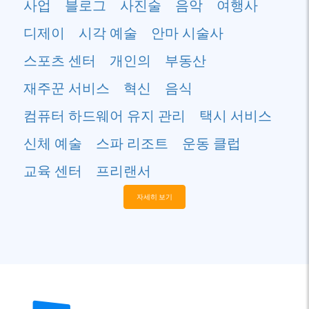
사업
블로그
사진술
음악
여행사
디제이
시각 예술
안마 시술사
스포츠 센터
개인의
부동산
재주꾼 서비스
혁신
음식
컴퓨터 하드웨어 유지 관리
택시 서비스
신체 예술
스파 리조트
운동 클럽
교육 센터
프리랜서
자세히 보기