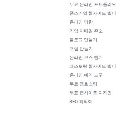
무료 온라인 포트폴리오
중소기업 웹사이트 빌더
온라인 명함
기업 이메일 주소
블로그 만들기
포럼 만들기
온라인 코스 빌더
레스토랑 웹사이트 빌더
온라인 예약 도구
무료 웹호스팅
무료 웹사이트 디자인
SEO 최적화