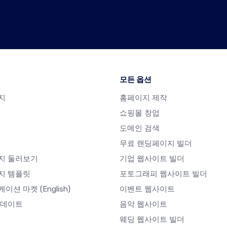
모든 옵션
지
홈페이지 제작
쇼핑몰 창업
도메인 검색
무료 랜딩페이지 빌더
지 둘러보기
기업 웹사이트 빌더
지 템플릿
포토그래피 웹사이트 빌더
케이션 마켓
(English)
이벤트 웹사이트
업데이트
음악 웹사이트
웨딩 웹사이트 빌더