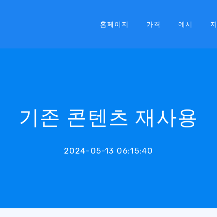
홈페이지
가격
예시
기존 콘텐츠 재사용
2024-05-13 06:15:40