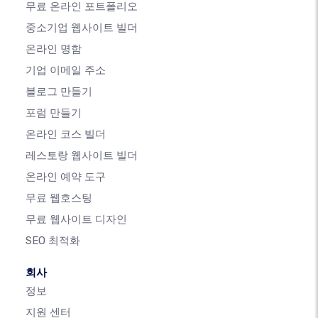
무료 온라인 포트폴리오
중소기업 웹사이트 빌더
온라인 명함
기업 이메일 주소
블로그 만들기
포럼 만들기
온라인 코스 빌더
레스토랑 웹사이트 빌더
온라인 예약 도구
무료 웹호스팅
무료 웹사이트 디자인
SEO 최적화
회사
정보
지원 센터