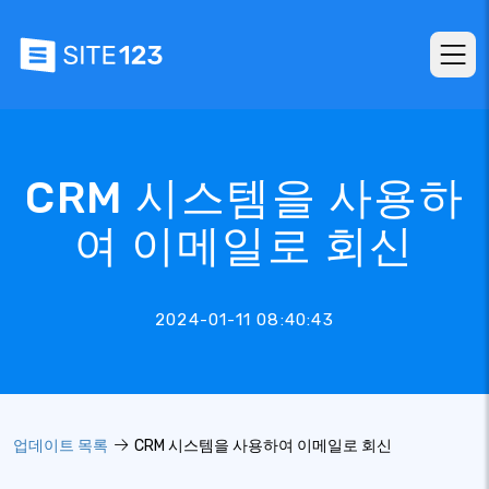
CRM 시스템을 사용하
여 이메일로 회신
2024-01-11 08:40:43
업데이트 목록
CRM 시스템을 사용하여 이메일로 회신