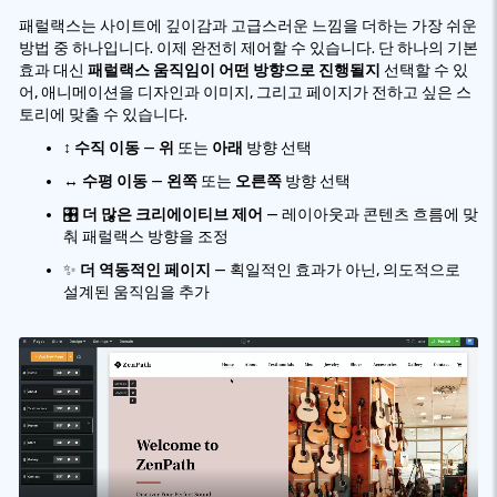
패럴랙스는 사이트에 깊이감과 고급스러운 느낌을 더하는 가장 쉬운
방법 중 하나입니다. 이제 완전히 제어할 수 있습니다. 단 하나의 기본
효과 대신
패럴랙스 움직임이 어떤 방향으로 진행될지
선택할 수 있
어, 애니메이션을 디자인과 이미지, 그리고 페이지가 전하고 싶은 스
토리에 맞출 수 있습니다.
↕️
수직 이동
—
위
또는
아래
방향 선택
↔️
수평 이동
—
왼쪽
또는
오른쪽
방향 선택
🎛️
더 많은 크리에이티브 제어
— 레이아웃과 콘텐츠 흐름에 맞
춰 패럴랙스 방향을 조정
✨
더 역동적인 페이지
— 획일적인 효과가 아닌, 의도적으로
설계된 움직임을 추가