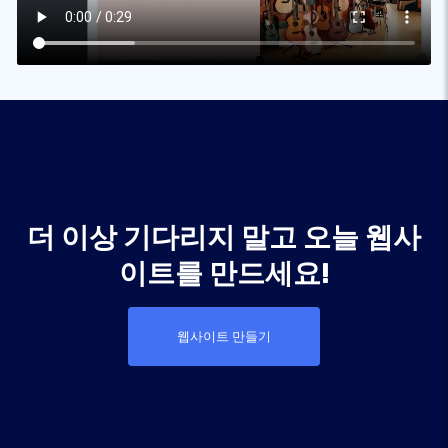
더 이상 기다리지 말고 오늘 웹사
이트를 만드세요!
웹사이트 만들기