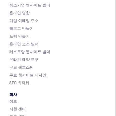
중소기업 웹사이트 빌더
온라인 명함
기업 이메일 주소
블로그 만들기
포럼 만들기
온라인 코스 빌더
레스토랑 웹사이트 빌더
온라인 예약 도구
무료 웹호스팅
무료 웹사이트 디자인
SEO 최적화
회사
정보
지원 센터