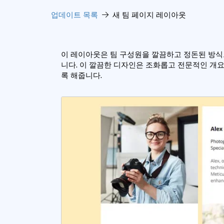
업데이트 목록
새 팀 페이지 레이아웃
이 레이아웃은 팀 구성원을 깔끔하고 정돈된 방식
니다. 이 깔끔한 디자인은 조화롭고 전문적인 개
록 해줍니다.