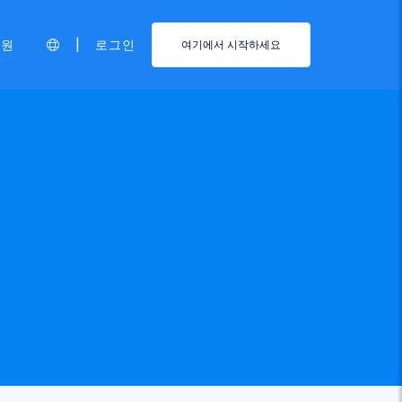
|
지원
로그인
여기에서 시작하세요