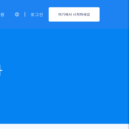
|
지원
로그인
여기에서 시작하세요
과