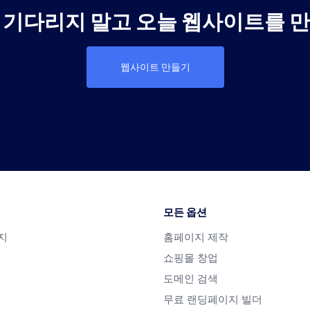
 기다리지 말고 오늘 웹사이트를 
웹사이트 만들기
모든 옵션
지
홈페이지 제작
쇼핑몰 창업
도메인 검색
무료 랜딩페이지 빌더