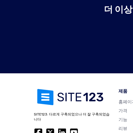
더 이상
제품
홈페이
가격
SITE123: 다르게 구축되었으나 더 잘 구축되었습
기능
니다
리뷰