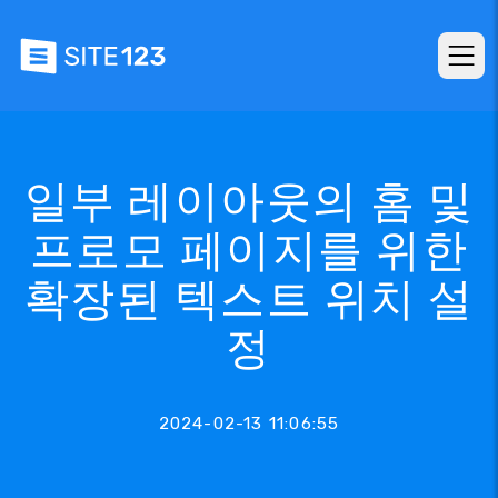
일부 레이아웃의 홈 및
프로모 페이지를 위한
확장된 텍스트 위치 설
정
2024-02-13 11:06:55