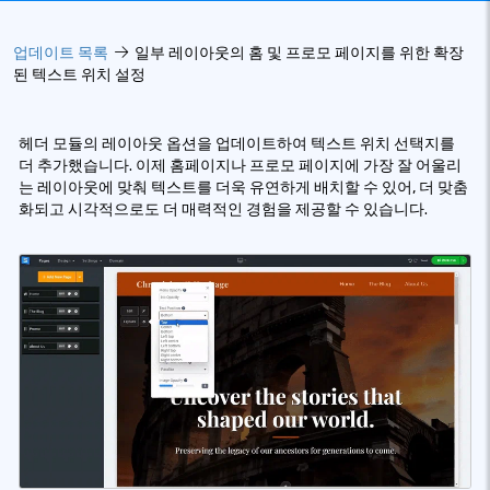
업데이트 목록
일부 레이아웃의 홈 및 프로모 페이지를 위한 확장
된 텍스트 위치 설정
헤더 모듈의 레이아웃 옵션을 업데이트하여 텍스트 위치 선택지를
더 추가했습니다. 이제 홈페이지나 프로모 페이지에 가장 잘 어울리
는 레이아웃에 맞춰 텍스트를 더욱 유연하게 배치할 수 있어, 더 맞춤
화되고 시각적으로도 더 매력적인 경험을 제공할 수 있습니다.