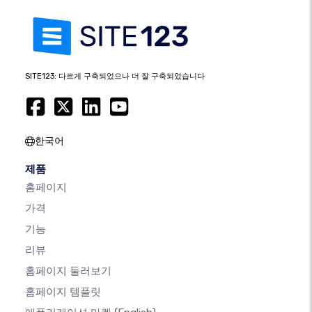
SITE123: 다르게 구축되었으나 더 잘 구축되었습니다
한국어
제품
홈페이지
가격
기능
리뷰
홈페이지 둘러보기
홈페이지 템플릿