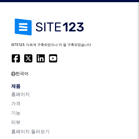
SITE123: 다르게 구축되었으나 더 잘 구축되었습니다
한국어
제품
홈페이지
가격
기능
리뷰
홈페이지 둘러보기