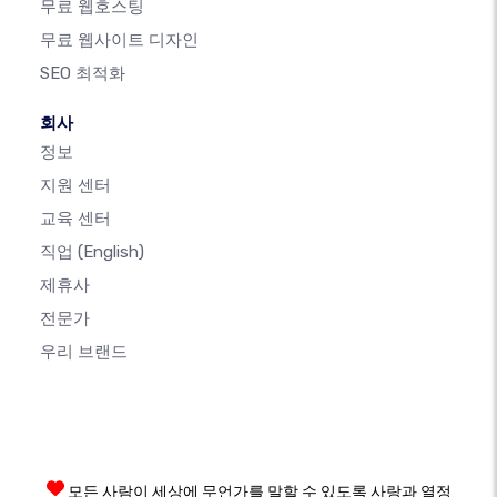
무료 웹호스팅
무료 웹사이트 디자인
SEO 최적화
회사
정보
지원 센터
교육 센터
직업
(English)
제휴사
전문가
우리 브랜드
모든 사람이 세상에 무언가를 말할 수 있도록 사랑과 열정