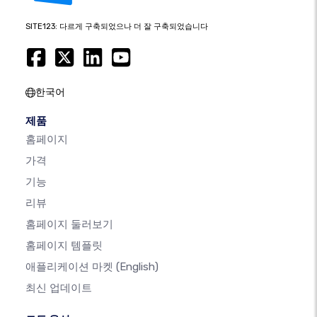
SITE123: 다르게 구축되었으나 더 잘 구축되었습니다
한국어
제품
홈페이지
가격
기능
리뷰
홈페이지 둘러보기
홈페이지 템플릿
애플리케이션 마켓
(English)
최신 업데이트