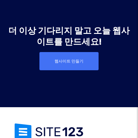
더 이상 기다리지 말고 오늘 웹사
이트를 만드세요!
웹사이트 만들기