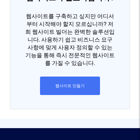
웹사이트를 구축하고 싶지만 어디서
부터 시작해야 할지 모르십니까? 저
희 웹사이트 빌더는 완벽한 솔루션입
니다. 사용하기 쉽고 비즈니스 요구
사항에 맞게 사용자 정의할 수 있는
기능을 통해 즉시 전문적인 웹사이트
를 가질 수 있습니다.
웹사이트 만들기