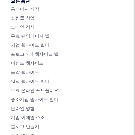
모든 옵션
홈페이지 제작
쇼핑몰 창업
도메인 검색
무료 랜딩페이지 빌더
기업 웹사이트 빌더
포토그래피 웹사이트 빌더
이벤트 웹사이트
음악 웹사이트
웨딩 웹사이트 빌더
무료 온라인 포트폴리오
중소기업 웹사이트 빌더
온라인 명함
기업 이메일 주소
블로그 만들기