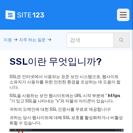
지원
자주 하는 질문
SSL이란 무엇입니까?
SSL은 인터넷에서 사용되는 표준 보안 시스템으로, 웹사이트
소유자가 사용자를 위한 안전한 환경을 조성하는 데 도움이 됩
니다.
SSL을 사용하는 보안 웹사이트에는 URL 시작 부분에 "
https
"가 있고 SSL을 나타내는 "s"와 자물쇠 아이콘이 있습니다.
귀하의 도메인에 대한 SSL 인증서를 무료로 제공합니다!
귀하는 당사 웹사이트에 대해 SSL 보호를 활성화하거나 비활성
화할 수 있습니다.