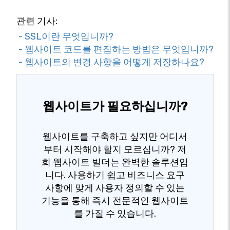
관련 기사:
- SSL이란 무엇입니까?
- 웹사이트 코드를 편집하는 방법은 무엇입니까?
- 웹사이트의 변경 사항을 어떻게 저장하나요?
웹사이트가 필요하십니까?
웹사이트를 구축하고 싶지만 어디서
부터 시작해야 할지 모르십니까? 저
희 웹사이트 빌더는 완벽한 솔루션입
니다. 사용하기 쉽고 비즈니스 요구
사항에 맞게 사용자 정의할 수 있는
기능을 통해 즉시 전문적인 웹사이트
를 가질 수 있습니다.