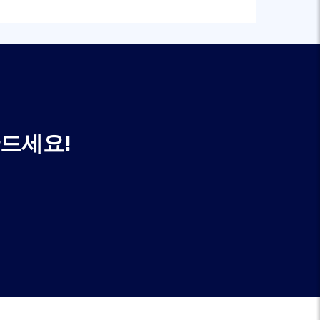
만드세요!