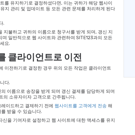
트를 유지하기로 결정하셨다면, 이는 귀하가 해당 웹사이
 유지 관리 및 업데이트 등 모든 관련 문제를 처리하게 된다
다.
을 지불하고 귀하의 이름으로 청구서를 받게 되며, 갱신 지
며 일반적으로 웹 사이트와 관련하여 SITE123과의 모든
세요.
를 클라이언트로 이전
 이전하기로 결정한 경우 위의 모든 작업은 클라이언트
니다.
의 이름으로 송장을 받게 되며 갱신 결제를 담당하게 되며
사이트의 소유자이자 고객으로 간주됩니다.
그레이드하고 결제하기 전에
웹사이트를 고객에게 전송
해
를 받을 수 있습니다.
자신을 기여자로 설정하고 웹 사이트에 대한 액세스를 유지