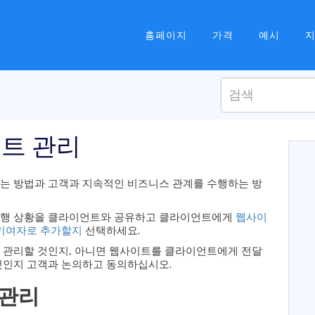
홈페이지
가격
예시
트 관리
는 방법과 고객과 지속적인 비즈니스 관계를 수행하는 방
진행 상황을 클라이언트와 공유하고 클라이언트에게
웹사이
기여자로 추가할지
선택하세요.
 관리할 것인지, 아니면 웹사이트를 클라이언트에게 전달
것인지 고객과 논의하고 동의하십시오.
 관리