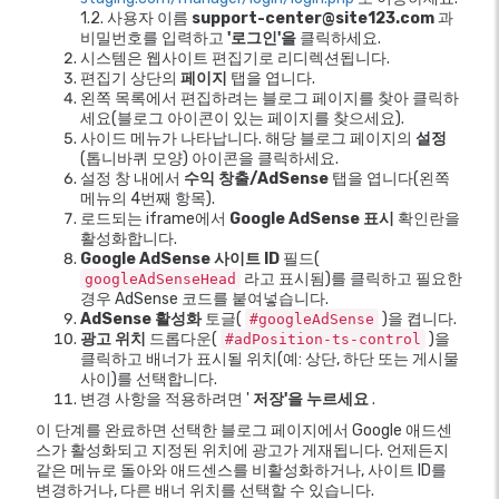
1.2. 사용자 이름
support-center@site123.com
과
비밀번호를 입력하고
'로그인'을
클릭하세요.
시스템은 웹사이트 편집기로 리디렉션됩니다.
편집기 상단의
페이지
탭을 엽니다.
왼쪽 목록에서 편집하려는 블로그 페이지를 찾아 클릭하
세요(블로그 아이콘이 있는 페이지를 찾으세요).
사이드 메뉴가 나타납니다. 해당 블로그 페이지의
설정
(톱니바퀴 모양) 아이콘을 클릭하세요.
설정 창 내에서
수익 창출/AdSense
탭을 엽니다(왼쪽
메뉴의 4번째 항목).
로드되는 iframe에서
Google AdSense 표시
확인란을
활성화합니다.
Google AdSense 사이트 ID
필드(
라고 표시됨)를 클릭하고 필요한
googleAdSenseHead
경우 AdSense 코드를 붙여넣습니다.
AdSense 활성화
토글(
)을 켭니다.
#googleAdSense
광고 위치
드롭다운(
)을
#adPosition-ts-control
클릭하고 배너가 표시될 위치(예: 상단, 하단 또는 게시물
사이)를 선택합니다.
변경 사항을 적용하려면 '
저장'을 누르세요
.
이 단계를 완료하면 선택한 블로그 페이지에서 Google 애드센
스가 활성화되고 지정된 위치에 광고가 게재됩니다. 언제든지
같은 메뉴로 돌아와 애드센스를 비활성화하거나, 사이트 ID를
변경하거나, 다른 배너 위치를 선택할 수 있습니다.