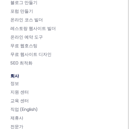
블로그 만들기
포럼 만들기
온라인 코스 빌더
레스토랑 웹사이트 빌더
온라인 예약 도구
무료 웹호스팅
무료 웹사이트 디자인
SEO 최적화
회사
정보
지원 센터
교육 센터
직업
(English)
제휴사
전문가