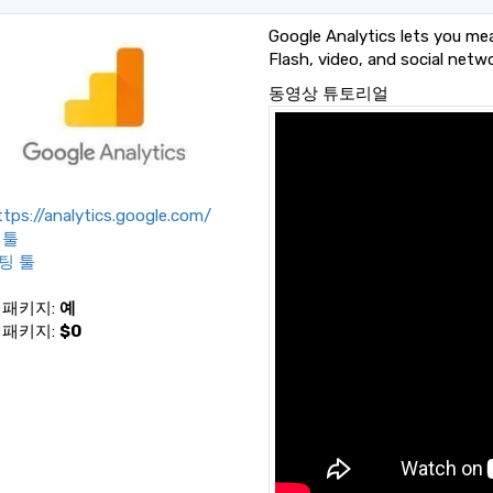
Google Analytics lets you mea
Flash, video, and social netwo
동영상 튜토리얼
tps://analytics.google.com/
 툴
팅 툴
 패키지:
예
 패키지:
$0